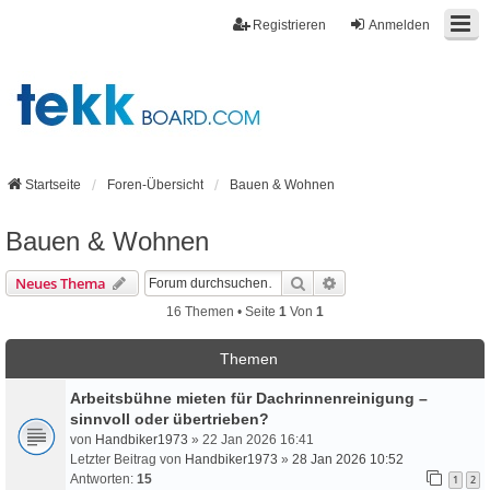
Registrieren
Anmelden
Startseite
Foren-Übersicht
Bauen & Wohnen
Bauen & Wohnen
Suche
Erweiterte Suche
Neues Thema
16 Themen • Seite
1
Von
1
Themen
Arbeitsbühne mieten für Dachrinnenreinigung –
sinnvoll oder übertrieben?
von
Handbiker1973
» 22 Jan 2026 16:41
Letzter Beitrag von
Handbiker1973
»
28 Jan 2026 10:52
Antworten:
15
1
2