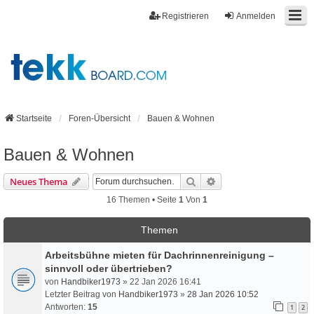
Registrieren
Anmelden
Startseite
Foren-Übersicht
Bauen & Wohnen
Bauen & Wohnen
Suche
Erweiterte Suche
Neues Thema
16 Themen • Seite
1
Von
1
Themen
Arbeitsbühne mieten für Dachrinnenreinigung –
sinnvoll oder übertrieben?
von
Handbiker1973
» 22 Jan 2026 16:41
Letzter Beitrag von
Handbiker1973
»
28 Jan 2026 10:52
Antworten:
15
1
2