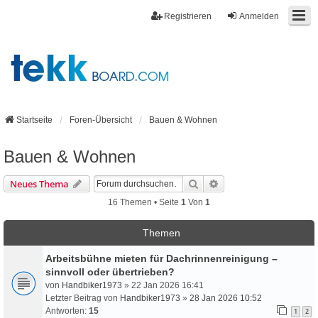
Registrieren
Anmelden
Startseite
Foren-Übersicht
Bauen & Wohnen
Bauen & Wohnen
Suche
Erweiterte Suche
Neues Thema
16 Themen • Seite
1
Von
1
Themen
Arbeitsbühne mieten für Dachrinnenreinigung –
sinnvoll oder übertrieben?
von
Handbiker1973
» 22 Jan 2026 16:41
Letzter Beitrag von
Handbiker1973
»
28 Jan 2026 10:52
Antworten:
15
1
2