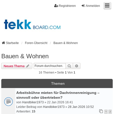
Registrieren
Anmelden
Startseite
Foren-Übersicht
Bauen & Wohnen
Bauen & Wohnen
Suche
Erweiterte Suche
Neues Thema
16 Themen • Seite
1
Von
1
Themen
Arbeitsbühne mieten für Dachrinnenreinigung –
sinnvoll oder übertrieben?
von
Handbiker1973
» 22 Jan 2026 16:41
Letzter Beitrag von
Handbiker1973
»
28 Jan 2026 10:52
Antworten:
15
1
2